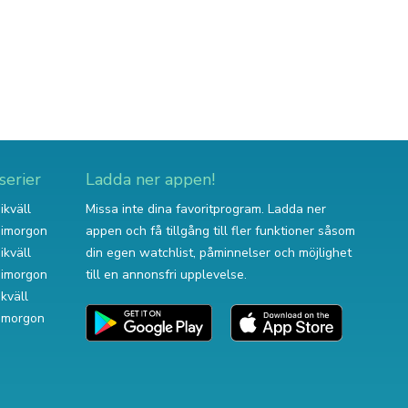
serier
Ladda ner appen!
ikväll
Missa inte dina favoritprogram. Ladda ner
v imorgon
appen och få tillgång till fler funktioner såsom
ikväll
din egen watchlist, påminnelser och möjlighet
v imorgon
till en annonsfri upplevelse.
ikväll
 imorgon