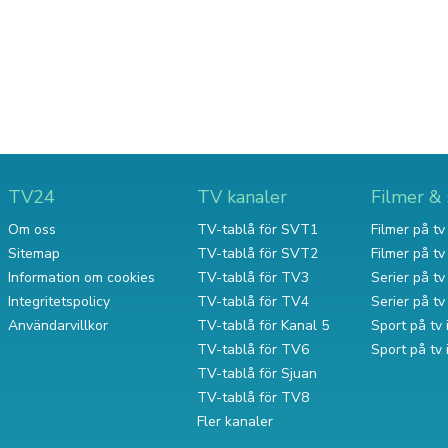
TV24
TV kanaler
Filmer & 
Om oss
TV-tablå för SVT1
Filmer på tv 
Sitemap
TV-tablå för SVT2
Filmer på t
Information om cookies
TV-tablå för TV3
Serier på tv 
Integritetspolicy
TV-tablå för TV4
Serier på t
Användarvillkor
TV-tablå för Kanal 5
Sport på tv 
TV-tablå för TV6
Sport på tv
TV-tablå för Sjuan
TV-tablå för TV8
Fler kanaler