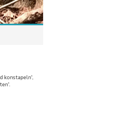
ed konstapeln',
ten'.