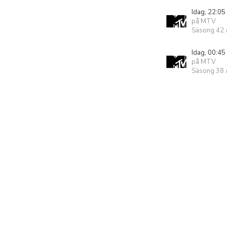
Idag, 22:05
på MTV
Säsong 42 A
Idag, 00:45
på MTV
Säsong 38 A