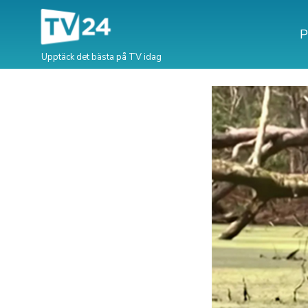
P
Upptäck det bästa på TV idag