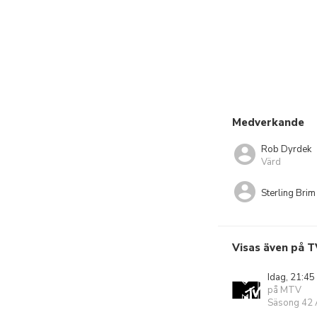
Medverkande
Rob Dyrdek
Värd
Sterling Brim
Visas även på T
Idag, 21:45
på MTV
Säsong 42 A