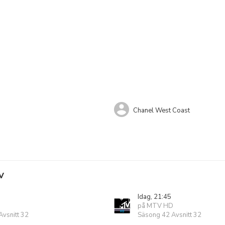
Chanel West Coast
V
Idag, 21:45
på MTV HD
vsnitt 32
Säsong 42 Avsnitt 32