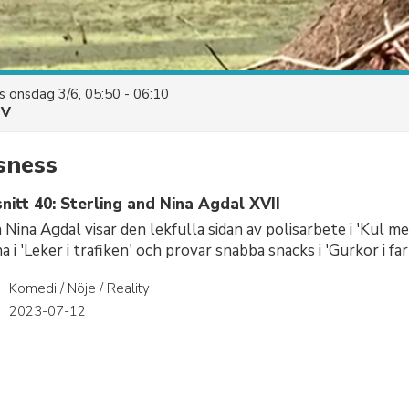
es
onsdag 3/6, 05:50 - 06:10
TV
sness
itt 40: Sterling and Nina Agdal XVII
 Nina Agdal visar den lekfulla sidan av polisarbete i 'Kul m
a i 'Leker i trafiken' och provar snabba snacks i 'Gurkor i far
Komedi / Nöje / Reality
r
2023-07-12