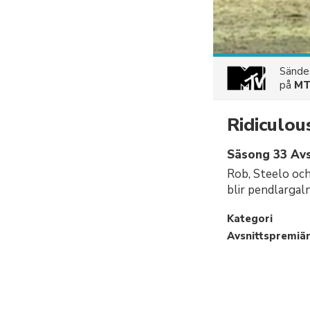
Sänd
på
M
Ridiculou
Säsong 33 Avsn
Rob, Steelo och
blir pendlargaln
Kategori
Avsnittspremiä