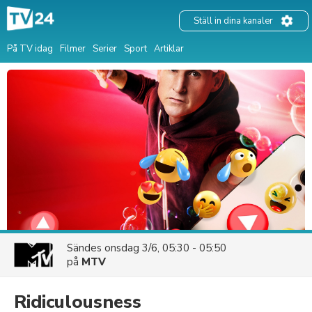
Ställ in dina kanaler
På TV idag
Filmer
Serier
Sport
Artiklar
Sändes
onsdag 3/6, 05:30 - 05:50
på
MTV
Ridiculousness