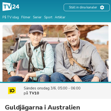
Ställ in dina kanaler
På TV idag
Filmer
Serier
Sport
Artiklar
Sändes
onsdag 3/6, 05:00 - 06:00
på
TV10
Guldjägarna i Australien