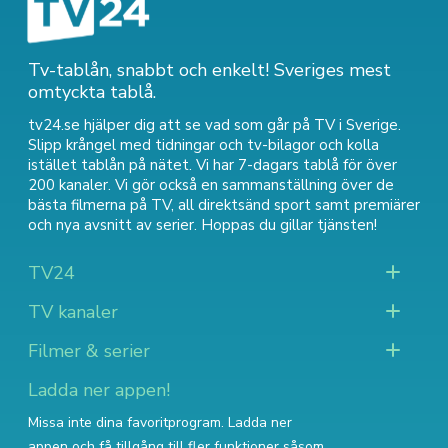
Tv-tablån, snabbt och enkelt! Sveriges mest
omtyckta tablå.
tv24.se hjälper dig att se vad som går på TV i Sverige.
Slipp krångel med tidningar och tv-bilagor och kolla
istället tablån på nätet. Vi har 7-dagars tablå för över
200 kanaler. Vi gör också en sammanställning över
de
bästa filmerna på TV
,
all direktsänd sport
samt
premiärer
och nya avsnitt av serier
. Hoppas du gillar tjänsten!
TV24
TV kanaler
Filmer & serier
Ladda ner appen!
Missa inte dina favoritprogram. Ladda ner
appen och få tillgång till fler funktioner såsom