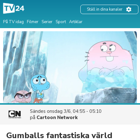
Ställ in dina kanaler
På TV idag
Filmer
Serier
Sport
Artiklar
Sändes
onsdag 3/6, 04:55 - 05:10
på
Cartoon Network
Gumballs fantastiska värld