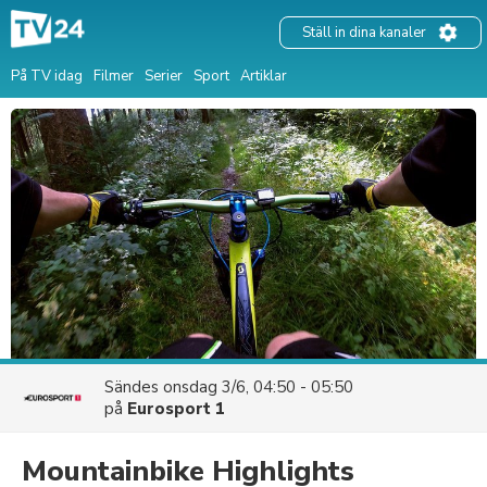
Ställ in dina kanaler
På TV idag
Filmer
Serier
Sport
Artiklar
Sändes
onsdag 3/6, 04:50 - 05:50
på
Eurosport 1
Mountainbike Highlights