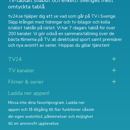
Tv-tablån, snabbt och enkelt! Sveriges mest
omtyckta tablå.
tv24.se hjälper dig att se vad som går på TV i Sverige.
Slipp krångel med tidningar och tv-bilagor och kolla
istället tablån på nätet. Vi har 7-dagars tablå för över
200 kanaler. Vi gör också en sammanställning över
de
bästa filmerna på TV
,
all direktsänd sport
samt
premiärer
och nya avsnitt av serier
. Hoppas du gillar tjänsten!
TV24
TV kanaler
Filmer & serier
Ladda ner appen!
Missa inte dina favoritprogram. Ladda ner
appen och få tillgång till fler funktioner såsom
din egen watchlist, påminnelser och möjlighet
till en annonsfri upplevelse.