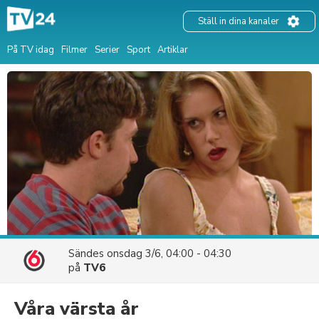
Ställ in dina kanaler
På TV idag
Filmer
Serier
Sport
Artiklar
Sändes
onsdag 3/6, 04:00 - 04:30
på
TV6
Våra värsta år