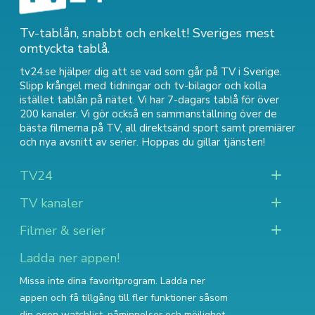
Tv-tablån, snabbt och enkelt! Sveriges mest
omtyckta tablå.
tv24.se hjälper dig att se vad som går på TV i Sverige.
Slipp krångel med tidningar och tv-bilagor och kolla
istället tablån på nätet. Vi har 7-dagars tablå för över
200 kanaler. Vi gör också en sammanställning över
de
bästa filmerna på TV
,
all direktsänd sport
samt
premiärer
och nya avsnitt av serier
. Hoppas du gillar tjänsten!
TV24
TV kanaler
Filmer & serier
Ladda ner appen!
Missa inte dina favoritprogram. Ladda ner
appen och få tillgång till fler funktioner såsom
din egen watchlist, påminnelser och möjlighet