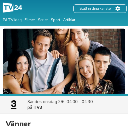
Ställ in dina kanaler
På TV idag
Filmer
Serier
Sport
Artiklar
Sändes
onsdag 3/6, 04:00 - 04:30
på
TV3
Vänner