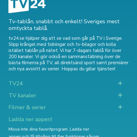
Tv-tablån, snabbt och enkelt! Sveriges mest
omtyckta tablå.
tv24.se hjälper dig att se vad som går på TV i Sverige.
Slipp krångel med tidningar och tv-bilagor och kolla
istället tablån på nätet. Vi har 7-dagars tablå för över
200 kanaler. Vi gör också en sammanställning över
de
bästa filmerna på TV
,
all direktsänd sport
samt
premiärer
och nya avsnitt av serier
. Hoppas du gillar tjänsten!
TV24
TV kanaler
Filmer & serier
Ladda ner appen!
Missa inte dina favoritprogram. Ladda ner
appen och få tillgång till fler funktioner såsom