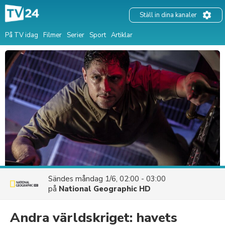
Ställ in dina kanaler
På TV idag
Filmer
Serier
Sport
Artiklar
Sändes
måndag 1/6, 02:00 - 03:00
på
National Geographic HD
Andra världskriget: havets