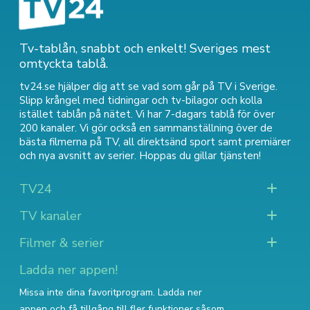
Tv-tablån, snabbt och enkelt! Sveriges mest
omtyckta tablå.
tv24.se hjälper dig att se vad som går på TV i Sverige.
Slipp krångel med tidningar och tv-bilagor och kolla
istället tablån på nätet. Vi har 7-dagars tablå för över
200 kanaler. Vi gör också en sammanställning över
de
bästa filmerna på TV
,
all direktsänd sport
samt
premiärer
och nya avsnitt av serier
. Hoppas du gillar tjänsten!
TV24
TV kanaler
Filmer & serier
Ladda ner appen!
Missa inte dina favoritprogram. Ladda ner
appen och få tillgång till fler funktioner såsom