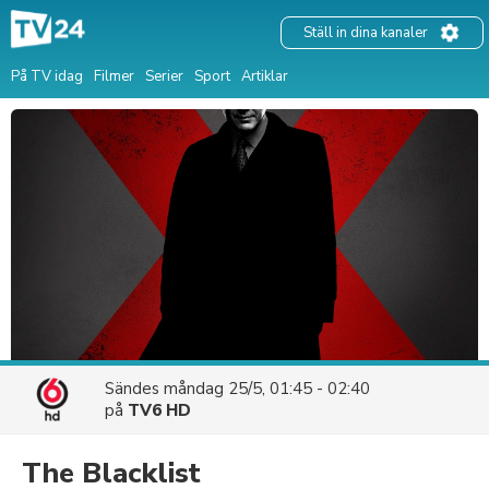
Ställ in dina kanaler
På TV idag
Filmer
Serier
Sport
Artiklar
Sändes
måndag 25/5, 01:45 - 02:40
på
TV6 HD
The Blacklist