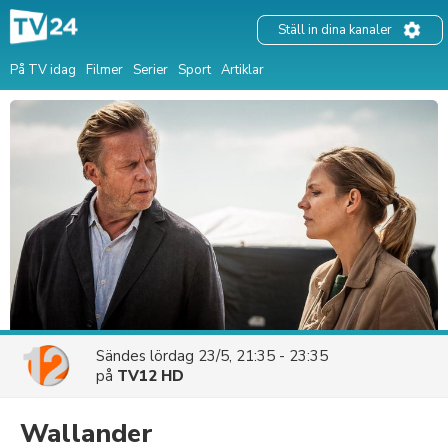
Ställ in dina kanaler
På TV idag
Filmer
Serier
Sport
Artiklar
Sändes
lördag 23/5, 21:35 - 23:35
på
TV12 HD
Wallander