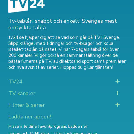
Tv-tablån, snabbt och enkelt! Sveriges mest
omtyckta tablå.
tv24.se hjälper dig att se vad som går på TV i Sverige.
Slipp krångel med tidningar och tv-bilagor och kolla
istället tablån på nätet. Vi har 7-dagars tablå för över
200 kanaler. Vi gör också en sammanställning över
de
bästa filmerna på TV
,
all direktsänd sport
samt
premiärer
och nya avsnitt av serier
. Hoppas du gillar tjänsten!
TV24
TV kanaler
Filmer & serier
Ladda ner appen!
Missa inte dina favoritprogram. Ladda ner
appen och få tillgång till fler funktioner såsom