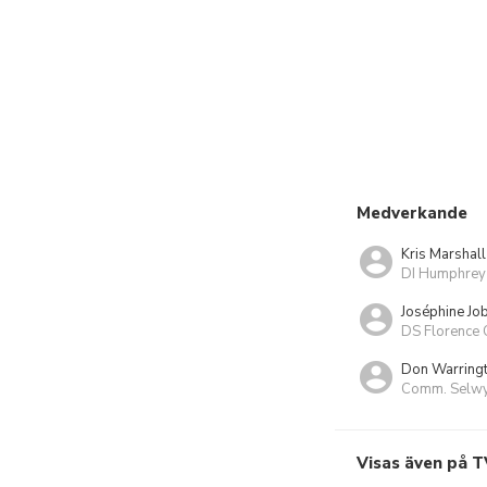
Medverkande
Kris Marshall
DI Humphre
Joséphine Job
DS Florence 
Don Warring
Comm. Selwy
Visas även på T