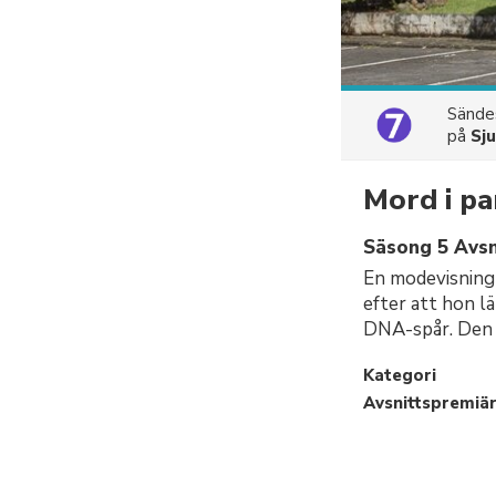
Sänd
på
Sj
Mord i pa
Säsong 5 Avsn
En modevisning 
efter att hon l
DNA-spår. Den e
Kategori
Avsnittspremiä