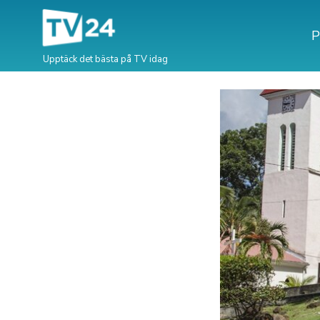
P
Upptäck det bästa på TV idag