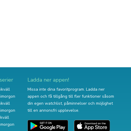
serier
Ladda ner appen!
ikväll
Missa inte dina favoritprogram. Ladda ner
v imorgon
appen och få tillgång till fler funktioner såsom
ikväll
din egen watchlist, påminnelser och möjlighet
v imorgon
till en annonsfri upplevelse.
ikväll
 imorgon