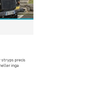
 stryps precis
heller inga