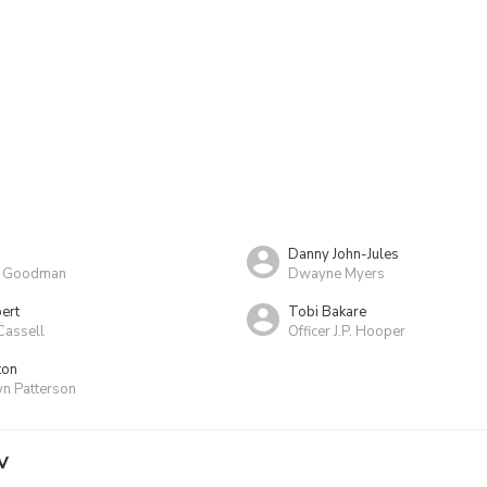
Danny John-Jules
y Goodman
Dwayne Myers
ert
Tobi Bakare
Cassell
Officer J.P. Hooper
ton
n Patterson
V