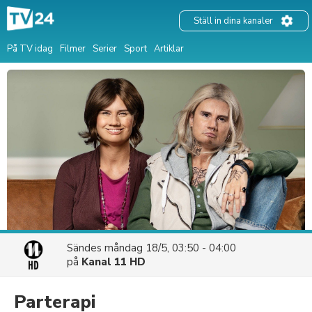
Ställ in dina kanaler
På TV idag
Filmer
Serier
Sport
Artiklar
Sändes
måndag 18/5, 03:50 - 04:00
på
Kanal 11 HD
Parterapi