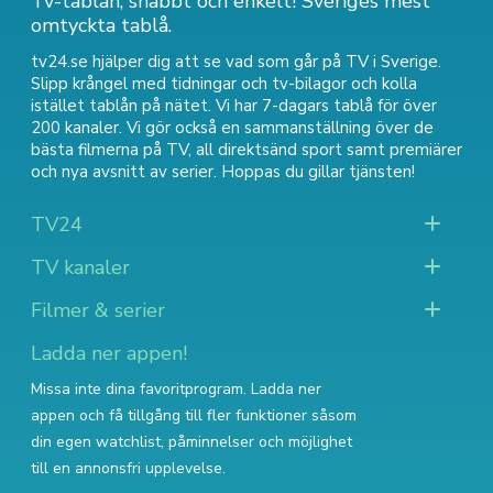
Tv-tablån, snabbt och enkelt! Sveriges mest
omtyckta tablå.
tv24.se hjälper dig att se vad som går på TV i Sverige.
Slipp krångel med tidningar och tv-bilagor och kolla
istället tablån på nätet. Vi har 7-dagars tablå för över
200 kanaler. Vi gör också en sammanställning över
de
bästa filmerna på TV
,
all direktsänd sport
samt
premiärer
och nya avsnitt av serier
. Hoppas du gillar tjänsten!
TV24
TV kanaler
Filmer & serier
Ladda ner appen!
Missa inte dina favoritprogram. Ladda ner
appen och få tillgång till fler funktioner såsom
din egen watchlist, påminnelser och möjlighet
till en annonsfri upplevelse.