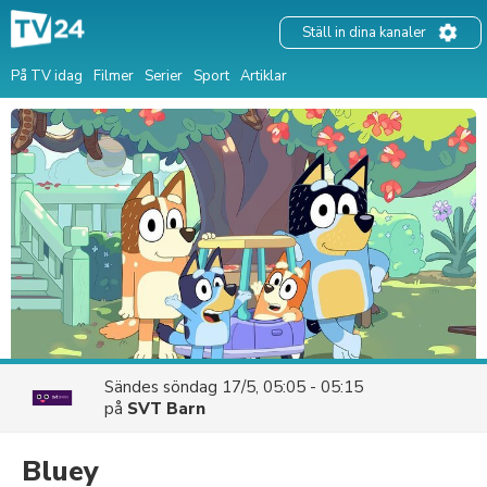
Ställ in dina kanaler
På TV idag
Filmer
Serier
Sport
Artiklar
Sändes
söndag 17/5, 05:05 - 05:15
på
SVT Barn
Bluey