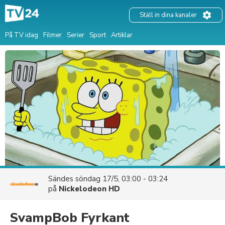
Ställ in dina kanaler
På TV idag
Filmer
Serier
Sport
Artiklar
Sändes
söndag 17/5, 03:00 - 03:24
på
Nickelodeon HD
SvampBob Fyrkant