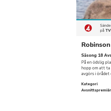
Sänd
på
TV
Robinson
Säsong 18 Avs
På en ödslig pl
hopp om att ta 
avgörs i örådet 
Kategori
Avsnittspremiä