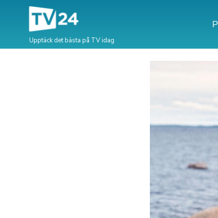
P
Upptäck det bästa på TV idag