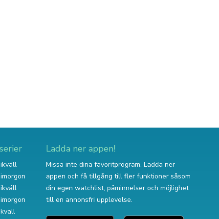
serier
Ladda ner appen!
ikväll
Missa inte dina favoritprogram. Ladda ner
v imorgon
appen och få tillgång till fler funktioner såsom
ikväll
din egen watchlist, påminnelser och möjlighet
v imorgon
till en annonsfri upplevelse.
ikväll