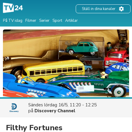
Ställ in dina kanaler
På TV idag
Filmer
Serier
Sport
Artiklar
Sändes
lördag 16/5, 11:20 - 12:25
på
Discovery Channel
Filthy Fortunes