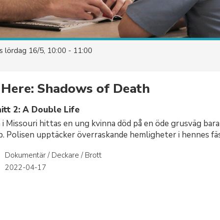
es
lördag 16/5, 10:00 - 11:00
s Here: Shadows of Death
tt 2: A Double Life
i Missouri hittas en ung kvinna död på en öde grusväg bara
op. Polisen upptäcker överraskande hemligheter i hennes fäs
Dokumentär / Deckare / Brott
r
2022-04-17