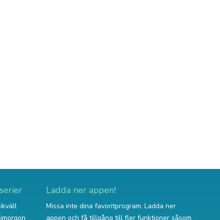
serier
Ladda ner appen!
ikväll
Missa inte dina favoritprogram. Ladda ner
v imorgon
appen och få tillgång till fler funktioner såsom