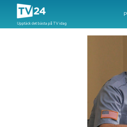
P
Upptäck det bästa på TV idag