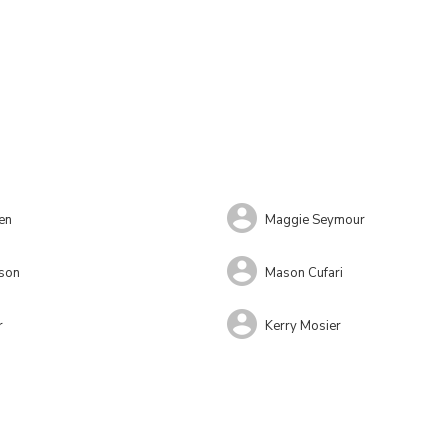
en
Maggie Seymour
nson
Mason Cufari
r
Kerry Mosier