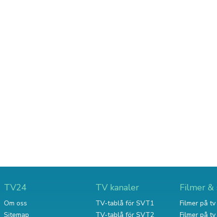
TV24
TV kanaler
Filmer & 
Om oss
TV-tablå för SVT1
Filmer på tv 
Sitemap
TV-tablå för SVT2
Filmer på t