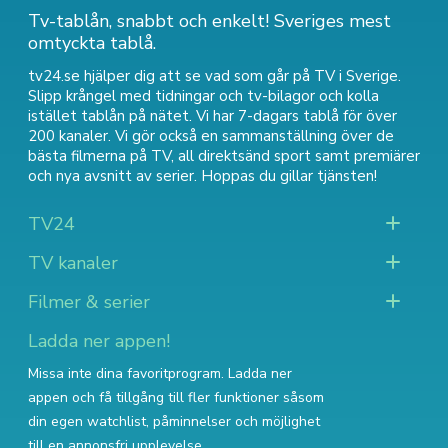
Tv-tablån, snabbt och enkelt! Sveriges mest
omtyckta tablå.
tv24.se hjälper dig att se vad som går på TV i Sverige.
Slipp krångel med tidningar och tv-bilagor och kolla
istället tablån på nätet. Vi har 7-dagars tablå för över
200 kanaler. Vi gör också en sammanställning över
de
bästa filmerna på TV
,
all direktsänd sport
samt
premiärer
och nya avsnitt av serier
. Hoppas du gillar tjänsten!
TV24
TV kanaler
Filmer & serier
Ladda ner appen!
Missa inte dina favoritprogram. Ladda ner
appen och få tillgång till fler funktioner såsom
din egen watchlist, påminnelser och möjlighet
till en annonsfri upplevelse.