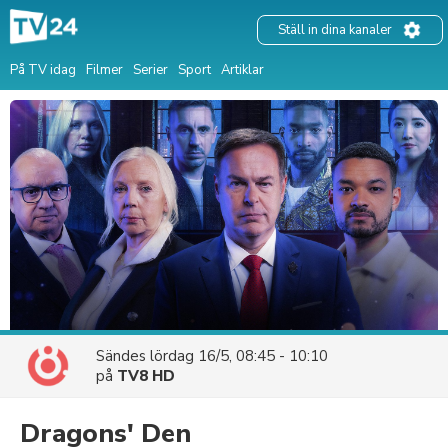
Ställ in dina kanaler
På TV idag
Filmer
Serier
Sport
Artiklar
Sändes
lördag 16/5, 08:45 - 10:10
på
TV8 HD
Dragons' Den