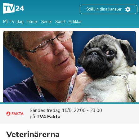
Ställ in dina kanaler
På TV idag
Filmer
Serier
Sport
Artiklar
Sändes
fredag 15/5, 22:00 - 23:00
på
TV4 Fakta
Veterinärerna