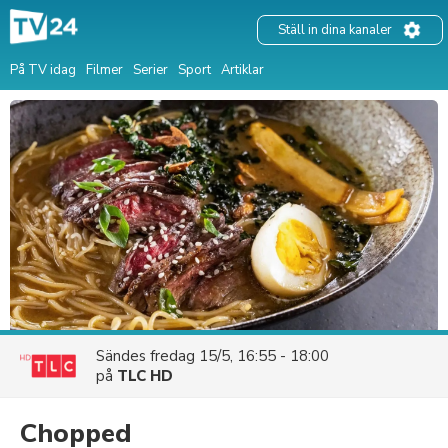
Ställ in dina kanaler
På TV idag
Filmer
Serier
Sport
Artiklar
Sändes
fredag 15/5, 16:55 - 18:00
på
TLC HD
Chopped