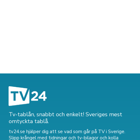
Tv-tablån, snabbt och enkelt! Sveriges mest
omtyckta tablå.
tv24.se hjälper dig att se vad som går på TV i Sverige.
Slipp krångel med tidningar och tv-bilagor och kolla