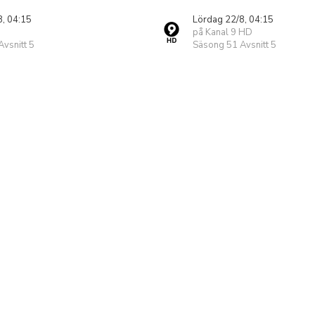
8, 04:15
Lördag 22/8, 04:15
på Kanal 9 HD
vsnitt 5
Säsong 51 Avsnitt 5