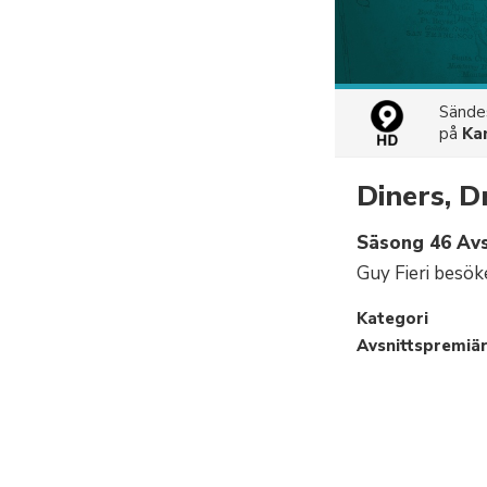
Sänd
på
Ka
Diners, D
Säsong 46 Avs
Guy Fieri besök
Kategori
Avsnittspremiä