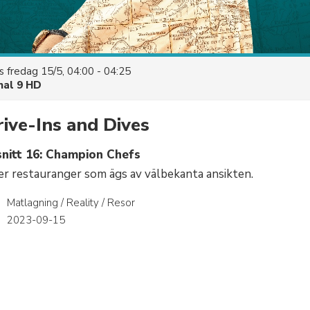
es
fredag 15/5, 04:00 - 04:25
nal 9 HD
rive-Ins and Dives
nitt 16: Champion Chefs
er restauranger som ägs av välbekanta ansikten.
Matlagning / Reality / Resor
r
2023-09-15