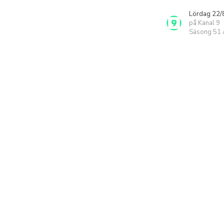
Lördag 22/
på Kanal 9
Säsong 51 A