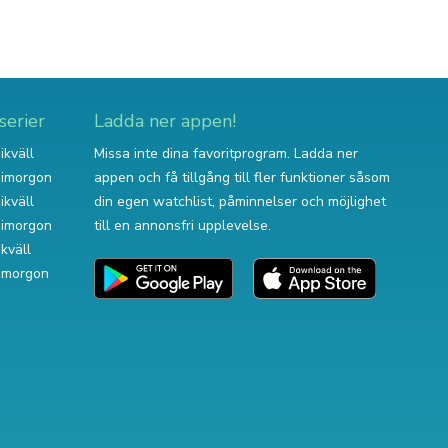
serier
Ladda ner appen!
ikväll
Missa inte dina favoritprogram. Ladda ner
v imorgon
appen och få tillgång till fler funktioner såsom
ikväll
din egen watchlist, påminnelser och möjlighet
v imorgon
till en annonsfri upplevelse.
ikväll
 imorgon