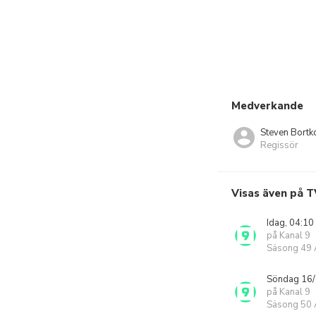
Medverkande
Steven Bortk
Regissör
Visas även på T
Idag, 04:10
på Kanal 9
Säsong 49 A
Söndag 16/
på Kanal 9
Säsong 50 A