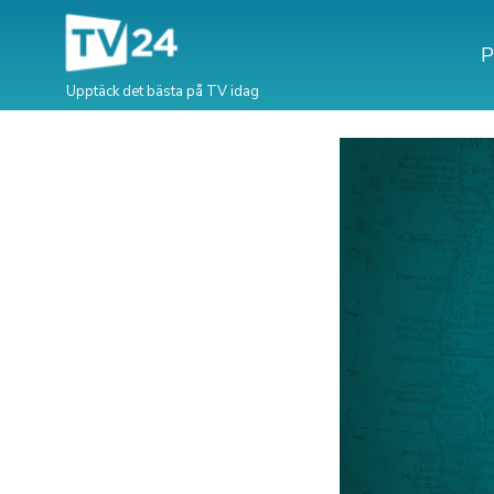
P
Upptäck det bästa på TV idag