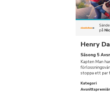
Sänd
på
Ni
Henry Da
Säsong 5 Avs
Kapten Man har b
förlossningsvär
stoppa ett par f
Kategori
Avsnittspremiä