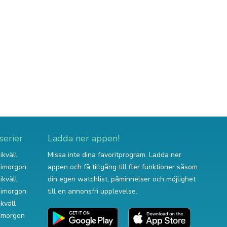
serier
Ladda ner appen!
ikväll
Missa inte dina favoritprogram. Ladda ner
v imorgon
appen och få tillgång till fler funktioner såsom
ikväll
din egen watchlist, påminnelser och möjlighet
v imorgon
till en annonsfri upplevelse.
ikväll
 imorgon