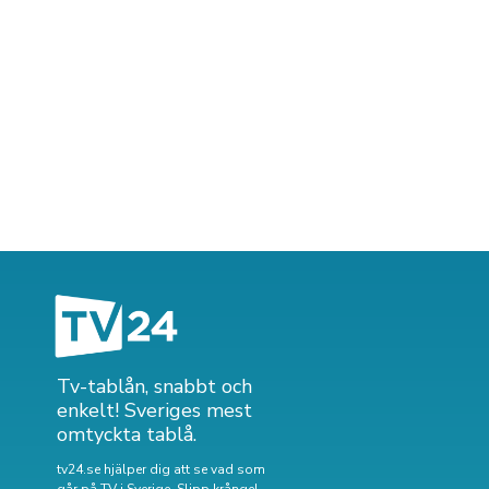
Tv-tablån, snabbt och
enkelt! Sveriges mest
omtyckta tablå.
tv24.se hjälper dig att se vad som