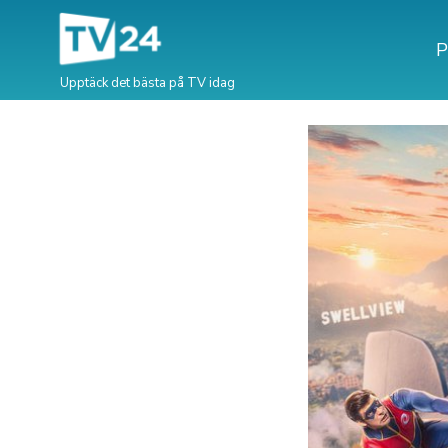
P
Upptäck det bästa på TV idag