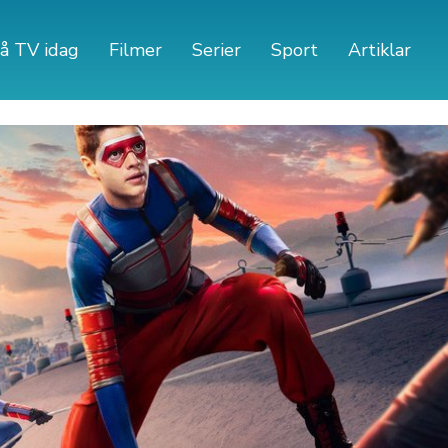
å TV idag
Filmer
Serier
Sport
Artiklar