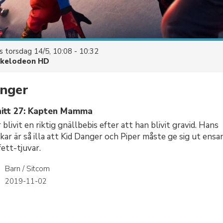
es
torsdag 14/5, 10:08 - 10:32
ckelodeon HD
nger
nitt 27: Kapten Mamma
livit en riktig gnällbebis efter att han blivit gravid. Hans
kar är så illa att Kid Danger och Piper måste ge sig ut ens
ett-tjuvar.
Barn / Sitcom
r
2019-11-02