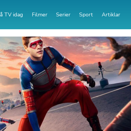
å TV idag
Filmer
Serier
Sport
Artiklar