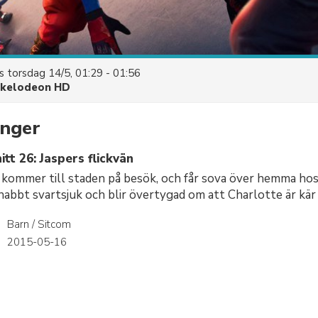
es
torsdag 14/5, 01:29 - 01:56
ckelodeon HD
nger
tt 26: Jaspers flickvän
n kommer till staden på besök, och får sova över hemma hos
nabbt svartsjuk och blir övertygad om att Charlotte är kär i
Barn / Sitcom
r
2015-05-16