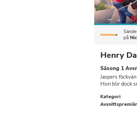
Sänd
på
Ni
Henry Da
Säsong 1 Avsni
Jaspers flickvä
Hon blir dock s
Kategori
Avsnittspremiä