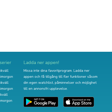
serier
Ladda ner appen!
ikväll
Missa inte dina favoritprogram. Ladda ner
v imorgon
appen och få tillgång till fler funktioner såsom
ikväll
din egen watchlist, påminnelser och möjlighet
v imorgon
till en annonsfri upplevelse.
ikväll
 imorgon