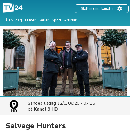
Ställ in dina kanaler
På TV idag
Filmer
Serier
Sport
Artiklar
Sändes
tisdag 12/5, 06:20 - 07:15
på
Kanal 9 HD
Salvage Hunters