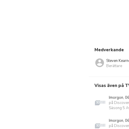
Medverkande
Steven Kearn
Berättare
Visas även på T
Imorgon, 0
på Discover
Säsong 5 Av
Imorgon, 0
på Discover