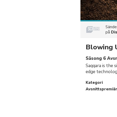
Sänd
på
Di
Blowing 
Säsong 6 Avsni
Saqqara is the s
edge technolog
Kategori
Avsnittspremiä