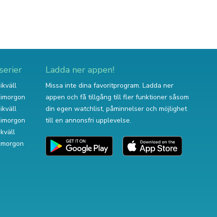
serier
Ladda ner appen!
ikväll
Missa inte dina favoritprogram. Ladda ner
v imorgon
appen och få tillgång till fler funktioner såsom
ikväll
din egen watchlist, påminnelser och möjlighet
v imorgon
till en annonsfri upplevelse.
ikväll
 imorgon