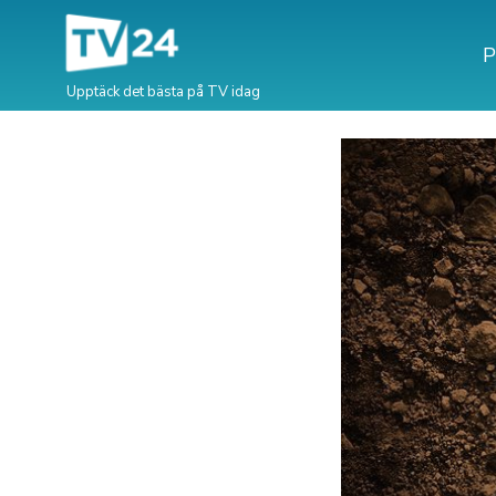
P
Upptäck det bästa på TV idag