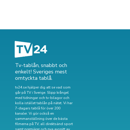
Tv-tablån, snabbt och
enkelt! Sveriges mest
omtyckta tablå.
tv24.se hjälper dig att se vad som
går på TV i Sverige. Slipp krångel
med tidningar och tv-bilagor och
kolla istället tablån på nätet. Vi har
7-dagars tablå för över 200
kanaler. Vi gör också en
sammanställning över
de bästa
filmerna på TV
,
all direktsänd sport
samt
premiärer och nya avsnitt av