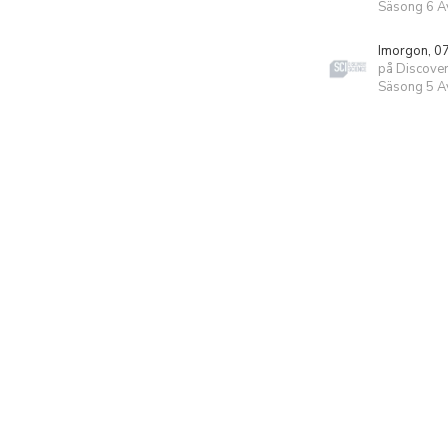
Säsong 6 Av
Imorgon, 0
på Discover
Säsong 5 Av