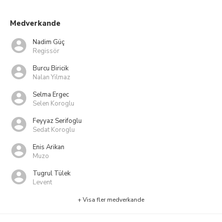
Medverkande
Nadim Güç
Regissör
Burcu Biricik
Nalan Yilmaz
Selma Ergec
Selen Koroglu
Feyyaz Serifoglu
Sedat Koroglu
Enis Arikan
Muzo
Tugrul Tülek
Levent
+ Visa fler medverkande