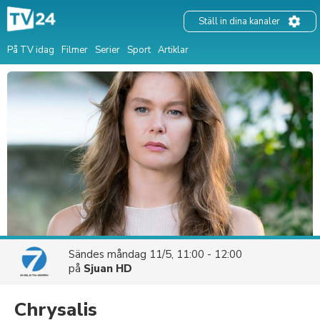
Ställ in dina kanaler
På TV idag
Filmer
Serier
Sport
Artiklar
Sändes
måndag 11/5, 11:00 - 12:00
på
Sjuan HD
Chrysalis