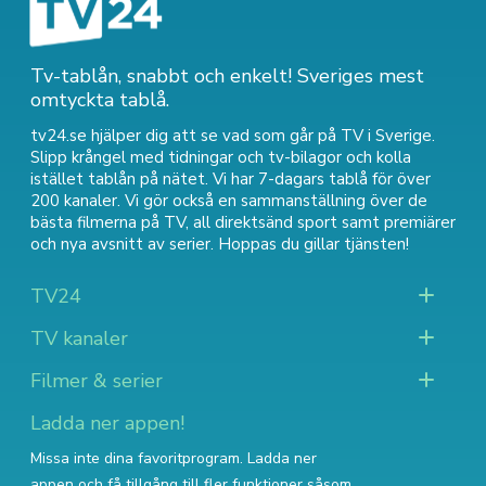
Tv-tablån, snabbt och enkelt! Sveriges mest
omtyckta tablå.
tv24.se hjälper dig att se vad som går på TV i Sverige.
Slipp krångel med tidningar och tv-bilagor och kolla
istället tablån på nätet. Vi har 7-dagars tablå för över
200 kanaler. Vi gör också en sammanställning över
de
bästa filmerna på TV
,
all direktsänd sport
samt
premiärer
och nya avsnitt av serier
. Hoppas du gillar tjänsten!
TV24
TV kanaler
Filmer & serier
Ladda ner appen!
Missa inte dina favoritprogram. Ladda ner
appen och få tillgång till fler funktioner såsom