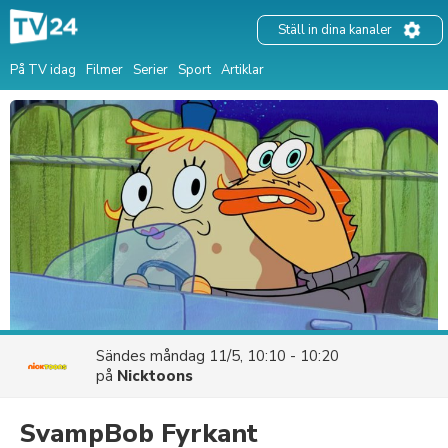
Ställ in dina kanaler
På TV idag
Filmer
Serier
Sport
Artiklar
Sändes
måndag 11/5, 10:10 - 10:20
på
Nicktoons
SvampBob Fyrkant