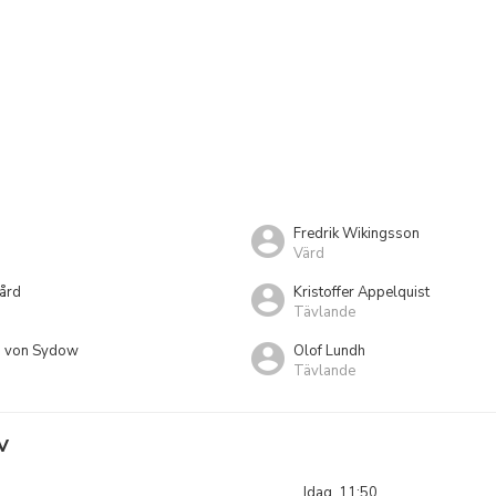
Fredrik Wikingsson
Värd
ård
Kristoffer Appelquist
Tävlande
g von Sydow
Olof Lundh
Tävlande
V
Idag, 11:50