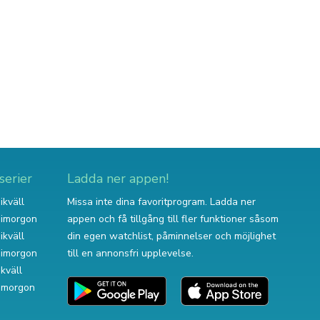
serier
Ladda ner appen!
ikväll
Missa inte dina favoritprogram. Ladda ner
v imorgon
appen och få tillgång till fler funktioner såsom
ikväll
din egen watchlist, påminnelser och möjlighet
v imorgon
till en annonsfri upplevelse.
ikväll
 imorgon