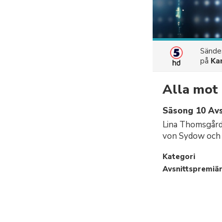
Sänd
på
Ka
Alla mot 
Säsong 10 Avs
Lina Thomsgård
von Sydow och O
Kategori
Avsnittspremiä