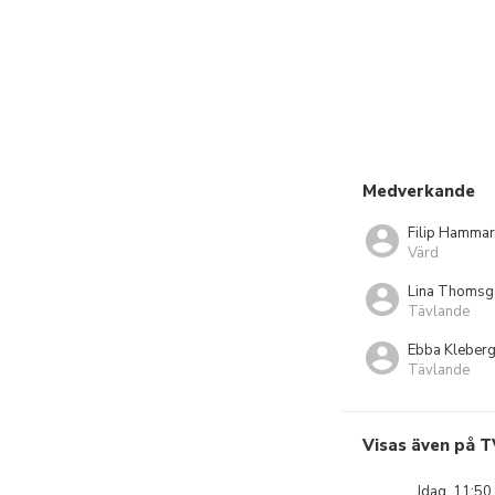
Medverkande
Filip Hammar
Värd
Lina Thomsg
Tävlande
Ebba Kleber
Tävlande
Visas även på T
Idag, 11:50