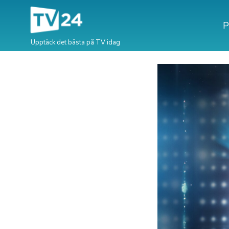
P
Upptäck det bästa på TV idag