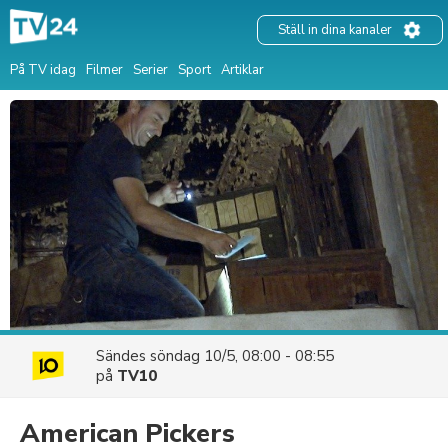
Ställ in dina kanaler
På TV idag
Filmer
Serier
Sport
Artiklar
Sändes
söndag 10/5, 08:00 - 08:55
på
TV10
American Pickers